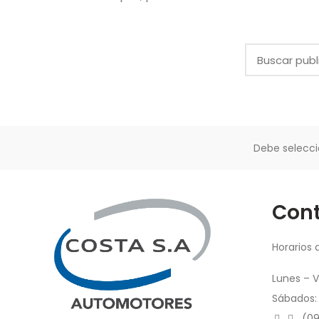
Debe selecci
Con
Horarios 
Lunes – V
Sábados: 
(09